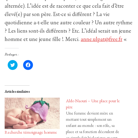
alternée). L’idée est de raconter ce que cela fait d’être
élevé(e) par son père. Est-ce si différent ? La vie
quotidienne a-t-elle une autre couleur ? Un autre rythme
? Les liens sont-ils différents ? Etc. L’idéal serait un jeune
homme et une jeune fille !. Merci.
anne.ulpat@free.fr
«
Partager :
C
C
l
l
i
i
q
q
u
u
e
e
z
z
Articles similaires
p
p
o
o
u
u
Aldo Naouri – Une place pour le
r
r
père
p
p
a
a
Une femme devient mère en
r
r
mettant tout simplement un
t
t
a
a
enfant au monde : son rôle, sa
g
g
place et sa fonction découlent de
e
e
Recherche témoignage homme
r
r
ce simple fait biologique et sont