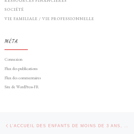
RESSOURCES FINANCIÈRES
SOCIÉTÉ
VIE FAMILIALE / VIE PROFESSIONNELLE
MÉTA
Connexion
Flux des publications
Flux des commentaires
Site de WordPress-FR
Parcourir les articles
Article précédent
L’ACCUEIL DES ENFANTS DE MOINS DE 3 ANS, UN ENJEU D’ÉGALITÉ.