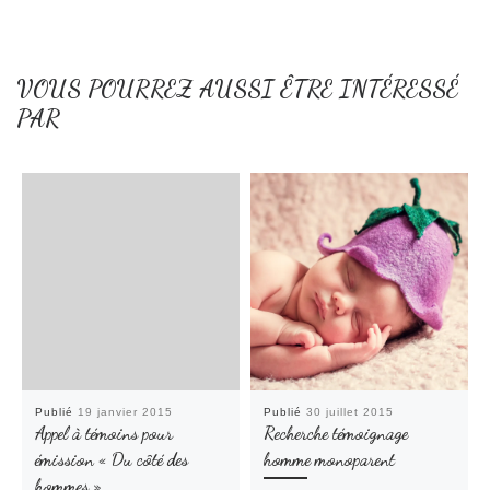
ê
n
t
ê
r
t
e
r
)
e
)
VOUS POURREZ AUSSI ÊTRE INTÉRESSÉ
PAR
Publié
19 janvier 2015
Publié
30 juillet 2015
Appel à témoins pour
Recherche témoignage
émission « Du côté des
homme monoparent
hommes »