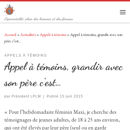
Passer au contenu
Men
Coparentalité, place des hommes et des femmes
Accueil
»
Actualités
»
Appels à témoins
»
Appel à témoins, grandir avec son
père c’est…
APPELS À TÉMOINS
Appel à témoins, grandir avec
son père c’est…
par
Président LPLM
|
Publié
15 juin 2015
« Pour l’hebdomadaire féminin Maxi, je cherche des
témoignages de jeunes adultes, de 18 à 25 ans environ,
qui ont été élevés par leur père (seul ou en garde