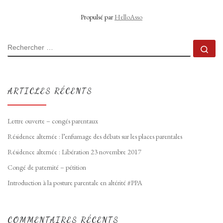
Propulsé par
HelloAsso
RECHERCHER
Rec
ARTICLES RÉCENTS
Lettre ouverte – congés parentaux
Résidence alternée : l’enfumage des débats sur les places parentales
Résidence alternée : Libération 23 novembre 2017
Congé de paternité – pétition
Introduction à la posture parentale en altérité #PPA
COMMENTAIRES RÉCENTS