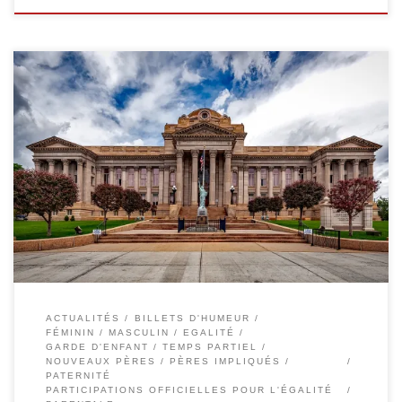
Quand on regarde un sujet par le trou de la lorgnette, on ne contente
personne… là, il s’est agit de dire, sans vouloir agir. Une fois de plus, un
sujet important est traité légèrement, on fait une proposition de loi axée
sur un axe mineur, on l’érige en pomme de […]
ACTUALITÉS
BILLETS D'HUMEUR
FÉMININ / MASCULIN / EGALITÉ
GARDE D'ENFANT / TEMPS PARTIEL
NOUVEAUX PÈRES / PÈRES IMPLIQUÉS /
PATERNITÉ
PARTICIPATIONS OFFICIELLES POUR L'ÉGALITÉ