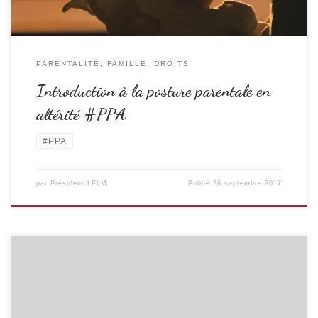
PARENTALITÉ, FAMILLE, DROITS
Introduction à la posture parentale en
altérité #PPA
#PPA
par
Président LPLM
Publié
26 septembre 2017
Le rockeur irlandais Bob Geldof, connu pour son action en faveur des