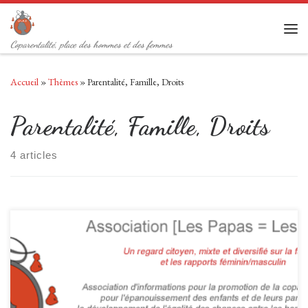
Passer au contenu
Men
Coparentalité, place des hommes et des femmes
Accueil
»
Thèmes
»
Parentalité, Famille, Droits
Parentalité, Famille, Droits
4 articles
Extraits, la lettre est disponible au téléchargement en fin d’article,
envoyée à l’IGAS, aux députés et à la presse. Lettre ouverte, collectif