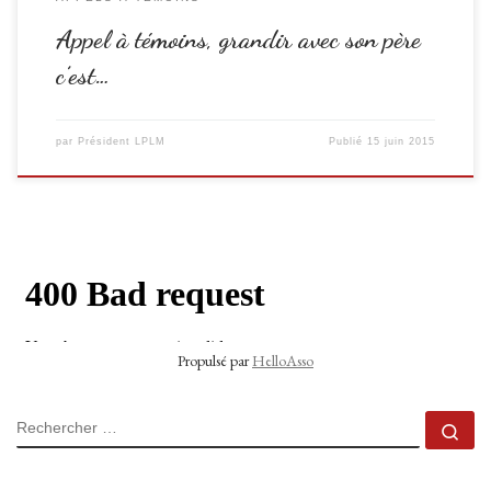
Appel à témoins, grandir avec son père
c’est…
par
Président LPLM
Publié
15 juin 2015
Propulsé par
HelloAsso
RECHERCHER
Rec