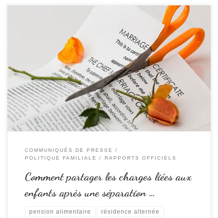
Les pensions alimentaires sont un des points d’achoppement des parents
séparés quand le conflit n’est pas résolu. Les barèmes officiels participait
de ce conflit par le sentiment de double peine subi par le parent non
gardien : pas d’enfant, pas de reconnaissance de ses qualités de parents,
et une baisse […]
COMMUNIQUÉS DE PRESSE
POLITIQUE FAMILIALE
RAPPORTS OFFICIELS
Comment partager les charges liées aux
enfants après une séparation …
pension alimentaire
résidence alternée