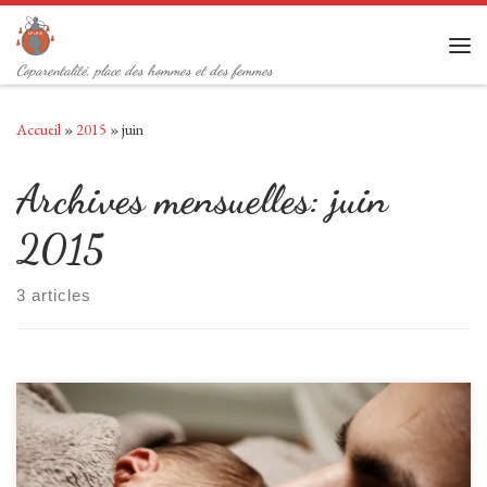
Passer au contenu
Men
Coparentalité, place des hommes et des femmes
Accueil
»
2015
»
juin
Archives mensuelles:
juin
2015
3 articles
Romain Duriez 21.06.2015 Un papa et son enfant | Pixabay License by Si