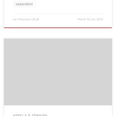
separation
par
Président LPLM
Publié
18 juin 2015
« Pour l’hebdomadaire féminin Maxi, je cherche des témoignages de
jeunes adultes, de 18 à 25 ans environ, qui ont été élevés par leur père
(seul ou en garde alternée). L’idée est de raconter ce que cela fait d’être
élevé(e) par son père. Est-ce si différent ? La vie quotidienne a-t-elle […]
APPELS À TÉMOINS