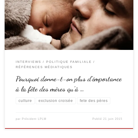
le rôle des papas semble progressivement se rapprocher de celui des
mamans, la fête des mères a toujours été plus importante que celle des
pères. Un phénomène qui relève surtout d’une question sociétale. Si les
Français dépensent […]
INTERVIEWS
POLITIQUE FAMILIALE
RÉFÉRENCES MÉDIATIQUES
Pourquoi donne-t-on plus d’importance
à la fête des mères qu’à …
culture
exclusion croisée
fete des pères
par
Président LPLM
Publié
21 juin 2015