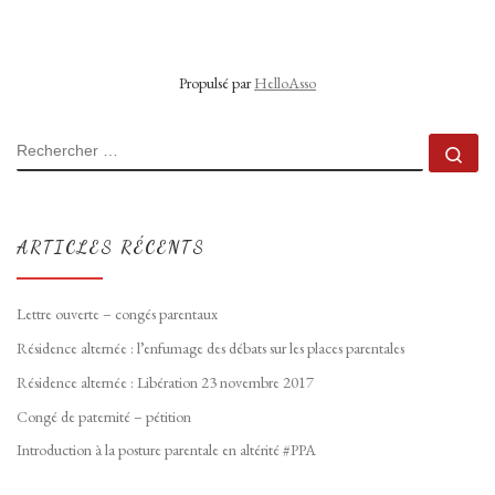
Propulsé par
HelloAsso
RECHERCHER
Rec
ARTICLES RÉCENTS
Lettre ouverte – congés parentaux
Résidence alternée : l’enfumage des débats sur les places parentales
Résidence alternée : Libération 23 novembre 2017
Congé de paternité – pétition
Introduction à la posture parentale en altérité #PPA