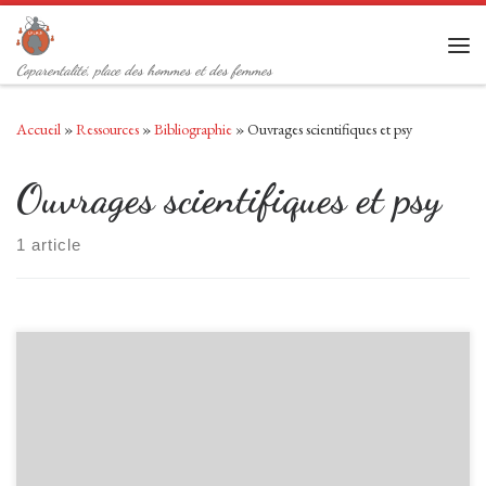
Passer au contenu
Men
Coparentalité, place des hommes et des femmes
Accueil
»
Ressources
»
Bibliographie
»
Ouvrages scientifiques et psy
Ouvrages scientifiques et psy
1 article
Le rôle des lobbies dans la politique familiale Michel Chauvière –
sociologue, informations sociales n°1… En France, on dit souvent que la
famille est une affaire d’État. Il ne faudrait pas, pour autant, mésestimer