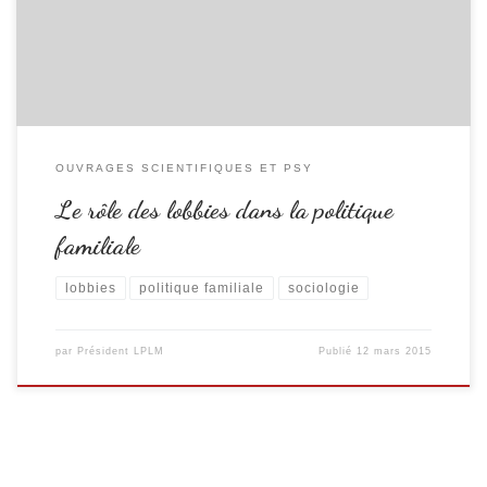
le rôle du mouvement familial dans les très nombreux domaines qui
concernent de près ou de […]
OUVRAGES SCIENTIFIQUES ET PSY
Le rôle des lobbies dans la politique
familiale
lobbies
politique familiale
sociologie
par
Président LPLM
Publié
12 mars 2015