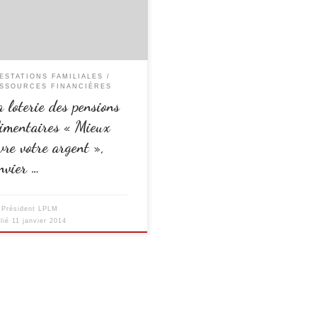
nctions du calcul des pensions
ntaire pour l’enfant : hétérogénéités
bitraires du mode de leur calcul , biais
t par le seul revenu du débiteur au
de tenir compte des ressources […]
ESTATIONS FAMILIALES
SSOURCES FINANCIÈRES
 loterie des pensions
imentaires « Mieux
vre votre argent »,
nvier …
r
Président LPLM
lié
11 janvier 2014