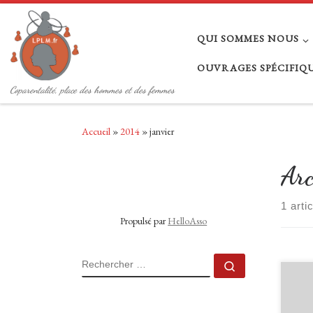
Passer au contenu
QUI SOMMES NOUS
OUVRAGES SPÉCIFIQUE
Coparentalité, place des hommes et des femmes
Accueil
»
2014
»
janvier
Arc
1 arti
Propulsé par
HelloAsso
RECHERCHER
Rechercher 
NDLR
série
argen