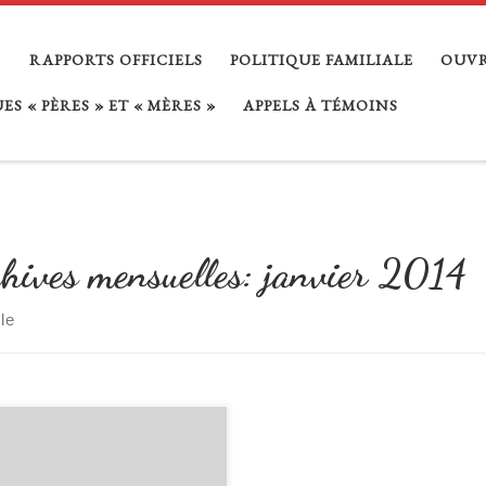
RAPPORTS OFFICIELS
POLITIQUE FAMILIALE
OUVR
S « PÈRES » ET « MÈRES »
APPELS À TÉMOINS
hives mensuelles:
janvier 2014
cle
…
 de LPLM : cet article du très
ux magazine « mieux vivre votre
t » reprend nos critiques sur les