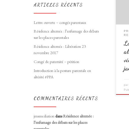
dysfo
ARTICLES RÉCENTS
alime
et ar
indui
Lettre ouverte – congés parentaux
lieu 
Résidence alternée : l’enfumage des débats
PR
RE
sur les places parentales
La
Résidence alternée : Libération 23
al
novembre 2017
vi
Congé de paternité – pétition
ja
Introduction à la posture parentale en
altérité #PPA
pa
Pub
COMMENTAIRES RÉCENTS
jmsmediation
dans
Résidence alternée :
l’enfumage des débats sur les places
parentales