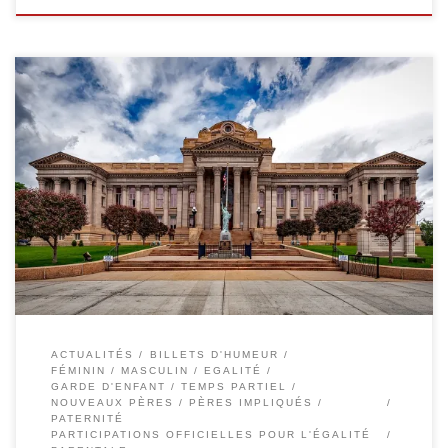
Quand on regarde un sujet par le trou de la lorgnette, on ne contente
personne… là, il s’est agit de dire, sans vouloir agir. Une fois de plus, un
sujet important est traité légèrement, on fait une proposition de loi axée
sur un axe mineur, on l’érige en pomme de […]
ACTUALITÉS
BILLETS D'HUMEUR
FÉMININ / MASCULIN / EGALITÉ
GARDE D'ENFANT / TEMPS PARTIEL
NOUVEAUX PÈRES / PÈRES IMPLIQUÉS /
PATERNITÉ
PARTICIPATIONS OFFICIELLES POUR L'ÉGALITÉ