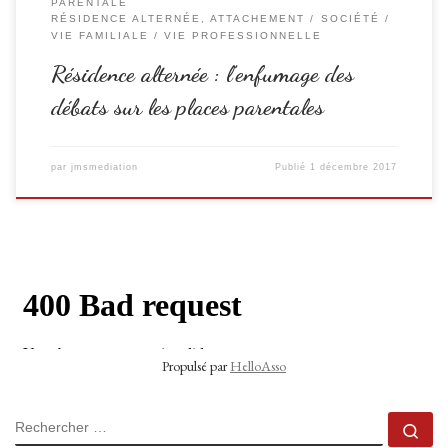
PARENTALE
RÉSIDENCE ALTERNÉE, ATTACHEMENT
SOCIÉTÉ
VIE FAMILIALE / VIE PROFESSIONNELLE
Résidence alternée : l’enfumage des
débats sur les places parentales
par
jmsmediation
Publié
1 décembre 2017
Propulsé par
HelloAsso
RECHERCHER
Rec