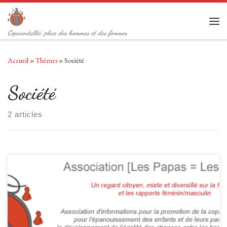
Passer au contenu
Men
Coparentalité, place des hommes et des femmes
Accueil
»
Thèmes
»
Société
Société
2 articles
Extraits, la lettre est disponible au téléchargement en fin d’article,
envoyée à l’IGAS, aux députés et à la presse. Lettre ouverte, collectif