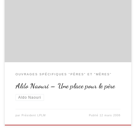
Une femme devient mère en mettant tout simplement un enfant au
monde : son rôle, sa place et sa fonction découlent de ce simple fait
biologique et sont infiniment liés entre eux. Devenir père pour un homme
est autrement plus compliqué…
OUVRAGES SPÉCIFIQUES "PÈRES" ET "MÈRES"
Aldo Naouri – Une place pour le père
Aldo Naouri
par
Président LPLM
Publié
12 mars 2006