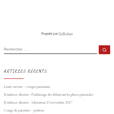
Propulsé par
HelloAsso
RECHERCHER
Rec
ARTICLES RÉCENTS
Lettre ouverte – congés parentaux
Résidence alternée : l’enfumage des débats sur les places parentales
Résidence alternée : Libération 23 novembre 2017
Congé de paternité – pétition