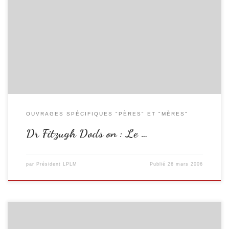
Un père se sent toujours désorienté par la naissance d’un bébé. Autant
que la mère pourtant, il a un rôle primordial à jouer dans l’éducation
d’un enfant. Le Dr Dodson, spécialiste mondial de l’éducation, donne
ici des exemples simples et concrets qui aideront tous les papas à se
comporter le mieux possible avec leur enfant, […]
OUVRAGES SPÉCIFIQUES "PÈRES" ET "MÈRES"
Dr Fitzugh Dods on : Le …
par
Président LPLM
Publié
26 mars 2006