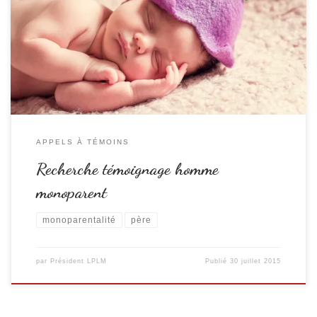
fait que davantage de pères obtiennent la garde de leurs enfants et donc
que le nombre d’hommes à la tête de famille monoparentale a augmenté
ses 20 dernières années. Je cherche le témoignage d’un « papa isolé »,
qui […]
APPELS À TÉMOINS
Recherche témoignage homme
monoparent
monoparentalité
père
par
Président LPLM
Publié
30 juillet 2015