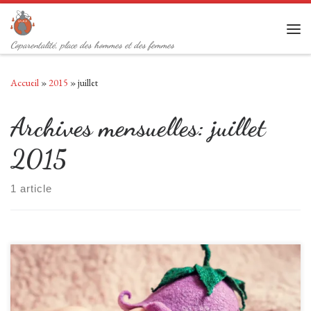
Passer au contenu
Men
Coparentalité, place des hommes et des femmes
Accueil
»
2015
»
juillet
Archives mensuelles:
juillet
2015
1 article
Bonjour Je suis journaliste à La Provence. Je prépare un reportage sur le