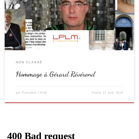
fondateur de l’association Les Papas = Les Mamans a été emporté par la
maladie. Gérard a fondé l’association en 2006 (il y a 10 ans) avec Loïc
Brunet, toujours impliqué dans l’association, avec la parrainage de Bruno
Caliciuri. 10 ans […]
NON CLASSÉ
Hommage à Gérard Révérend
par
Président LPLM
Publié
15 août 2016