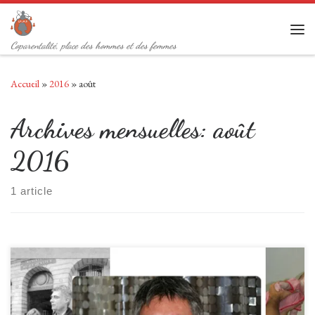
Passer au contenu
Men
Coparentalité, place des hommes et des femmes
Accueil
»
2016
»
août
Archives mensuelles:
août
2016
1 article
La nouvelle est tombée le 11 août 2016, Gérard Révérend, président-