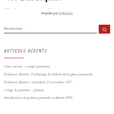
Propulsé par
HelloAsso
RECHERCHER
Rec
ARTICLES RÉCENTS
Lettre ouverte – congés parentaux
Résidence alternée : l’enfumage des débats sur les places parentales
Résidence alternée : Libération 23 novembre 2017
Congé de paternité – pétition
Introduction à la posture parentale en altérité #PPA