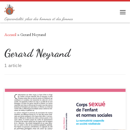
Passer au contenu
Men
Coparentalité, place des hommes et des femmes
Accueil
»
Gerard Neyrand
Gerard Neyrand
1 article
Le mot de l’auteur, M. Gérard Neyrand : Chers amis, Bien qu’initiée il y
a 3 ans, la recherche sur la socialisation sexuée dont rend compte ce livre
prend un relief particulier dans cette période de dénonciation active par