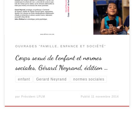
certains extrémismes de la pseudo « théorie du genre », qui serait
enseignée […]
OUVRAGES "FAMILLE, ENFANCE ET SOCIÉTÉ"
Corps sexué de l’enfant et normes
sociales, Gérard Neyrand, édition …
enfant
Gerard Neyrand
normes sociales
par
Président LPLM
Publié
11 novembre 2014