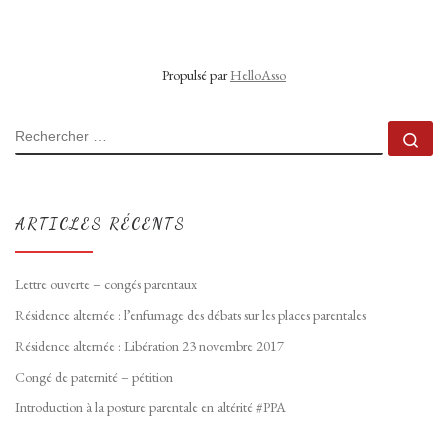
Propulsé par
HelloAsso
RECHERCHER
Rec
ARTICLES RÉCENTS
Lettre ouverte – congés parentaux
Résidence alternée : l’enfumage des débats sur les places parentales
Résidence alternée : Libération 23 novembre 2017
Congé de paternité – pétition
Introduction à la posture parentale en altérité #PPA