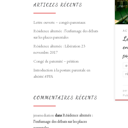
Inter
ARTICLES RÉCENTS
(CIRA
adopt
de l’
Lettre ouverte – congés parentaux
cores
Résidence alternée : l’enfumage des débats
AC
Alle
sur les places parentales
Le
en
Résidence alternée : Libération 23
novembre 2017
ps
Congé de paternité – pétition
e
Introduction à la posture parentale en
r
altérité #PPA
pa
Pub
COMMENTAIRES RÉCENTS
jmsmediation
dans
Résidence alternée :
l’enfumage des débats sur les places
parentales