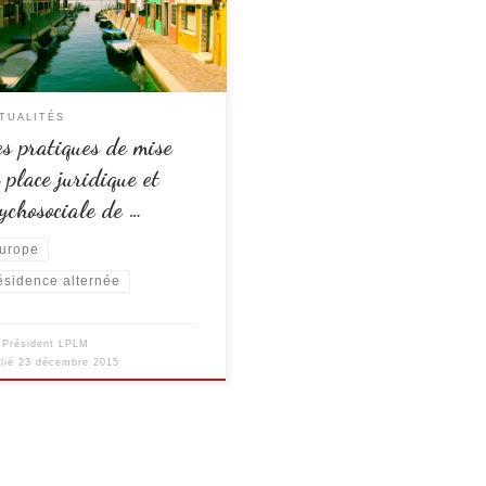
national de la Résidence Alternée
) soutient la résolution 2079
ée le 2 octobre 2015 par le Conseil
Europe sur l’égalité et la
ponsabilité parentale Bonn,
TUALITÉS
magne, 23 décembre 2015. La […]
s pratiques de mise
 place juridique et
ychosociale de …
urope
ésidence alternée
r
Président LPLM
lié
23 décembre 2015