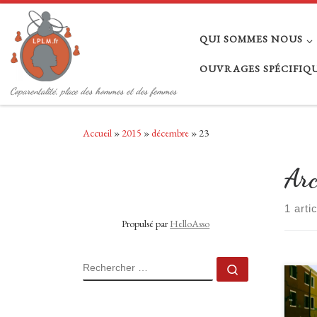
Passer au contenu
QUI SOMMES NOUS
OUVRAGES SPÉCIFIQUE
Coparentalité, place des hommes et des femmes
Accueil
»
2015
»
décembre
»
23
Arc
1 arti
Propulsé par
HelloAsso
RECHERCHER
Rechercher 
Comm
mise 
de la