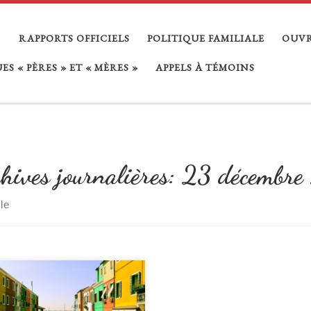
RAPPORTS OFFICIELS
POLITIQUE FAMILIALE
OUVR
S « PÈRES » ET « MÈRES »
APPELS À TÉMOINS
hives journalières:
23 décembre
cle
…
uniqué de presse Les pratiques de
en place juridique et psychosociale
 résidence alternée Le Conseil