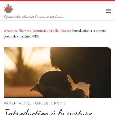
Passer au contenu
Men
Coparentalité, place des hommes et des femmes
Accueil
»
Thèmes
»
Parentalité, Famille, Droits
»
Introduction à la posture
parentale en altérité #PPA
PARENTALITÉ, FAMILLE, DROITS
Introduction à la posture