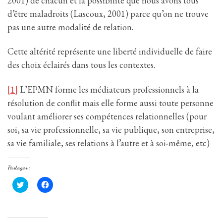
2001) de chacun et la possibilité que nous avons tous
d’être maladroits (Lascoux, 2001) parce qu’on ne trouve
pas une autre modalité de relation.
Cette altérité représente une liberté individuelle de faire
des choix éclairés dans tous les contextes.
[1]
L’EPMN forme les médiateurs professionnels à la
résolution de conflit mais elle forme aussi toute personne
voulant améliorer ses compétences relationnelles (pour
soi, sa vie professionnelle, sa vie publique, son entreprise,
sa vie familiale, ses relations à l’autre et à soi-même, etc)
Partager :
C
C
l
l
i
i
q
q
u
u
e
e
z
z