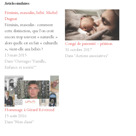
Articles similaires
p
p
o
o
u
u
Féminin, masculin, bébé. Michel
r
r
Dugnat
p
p
a
a
Féminin, masculin : comment
r
r
cette distinction, que l'on croit
t
t
a
a
encore trop souvent « naturelle »
g
g
alors quelle est en fait « culturelle
e
e
Congé de paternité – pétition
r
r
», vient-elle aux bébés ?
31 octobre 2017
s
s
Comment est-elle construite dès
13 mars 2015
u
u
Dans "Actions associatives"
r
r
la naissance par les rites ou par les
Dans "Ouvrages "Famille,
T
F
soins dans diverses sociétés ou
Enfance et société""
w
a
i
c
époques ? Avec leur dimension
t
e
t
b
de…
e
o
r
o
(
k
o
(
u
o
v
u
r
v
Hommage à Gérard Révérend
e
r
d
e
15 août 2016
a
d
Dans "Non classé"
n
a
s
n
u
s
n
u