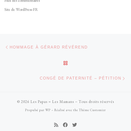
Flux des commentaires
Site de WordPress-FR
Parcourir les articles
Article précédent
HOMMAGE À GÉRARD RÉVÉREND
RETOUR À LA LISTE DES
Ar
CONGÉ DE PATERNITÉ – PÉTITION
© 2026
Les Papas = Les Mamans
– Tous droits réservés
Propulsé par
WP
– Réalisé avec the
Thème Customizr