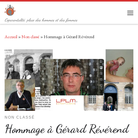
Passer au contenu
Men
Coparentalité, place des hommes et des femmes
Accueil
»
Non classé
»
Hommage à Gérard Révérend
NON CLASSÉ
Hommage à Gérard Révérend