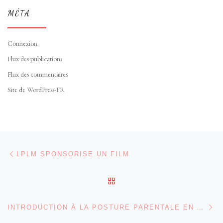
MÉTA
Connexion
Flux des publications
Flux des commentaires
Site de WordPress-FR
Parcourir les articles
Article précédent
LPLM SPONSORISE UN FILM
RETOUR À LA LISTE DES
Ar
INTRODUCTION À LA POSTURE PARENTALE EN ALTÉRITÉ #PPA