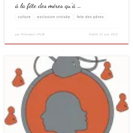
à la fête des mères qu’à …
culture
exclusion croisée
fete des pères
par
Président LPLM
Publié
21 juin 2015
Pensions alimentaires, conflits, divorces par consentement mutuel, les
thématiques liées à la séparation et au delà à la place individuelle de
chaque parent est l’objet de polémiques. Gérard Révérend livre ici ce
que l’association a établi depuis plus de 6 ans, pas de solution à l’emporte
pièce, individualisation des situations […]