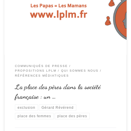
La place des pères dans la société française : un statut d’exclusion croisée
avec la place des femmes malgré la révolution anthropologique des
comportements genrés. Un texte qui résume la vision humaniste et
citoyenne de l’association [ les papas = les mamans ] avec cet état des
lieux , sans […]
COMMUNIQUÉS DE PRESSE
PROPOSITIONS LPLM
QUI SOMMES NOUS
RÉFÉRENCES MÉDIATIQUES
La place des pères dans la société
française : un …
exclusion
Gérard Révérend
place des femmes
place des pères