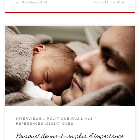
par
Président LPLM
Publié
12 mai 2016
Romain Duriez 21.06.2015 Un papa et son enfant | Pixabay License by Si
le rôle des papas semble progressivement se rapprocher de celui des
mamans, la fête des mères a toujours été plus importante que celle des
pères. Un phénomène qui relève surtout d’une question sociétale. Si les
Français dépensent […]
INTERVIEWS
POLITIQUE FAMILIALE
RÉFÉRENCES MÉDIATIQUES
Pourquoi donne-t-on plus d’importance