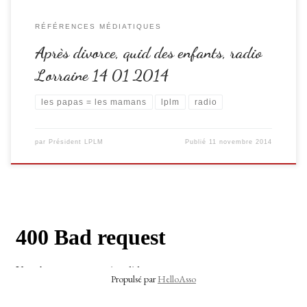
RÉFÉRENCES MÉDIATIQUES
Après divorce, quid des enfants, radio
Lorraine 14 01 2014
les papas = les mamans
lplm
radio
par
Président LPLM
Publié
11 novembre 2014
Propulsé par
HelloAsso