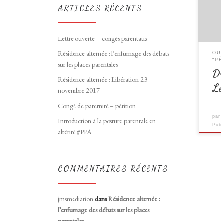
jouer
ARTICLES RÉCENTS
Dr Do
l’édu
exemp
Lettre ouverte – congés parentaux
tous 
Résidence alternée : l’enfumage des débats
OU
possi
"P
sur les places parentales
Dr
Résidence alternée : Libération 23
L
novembre 2017
Congé de paternité – pétition
pa
Introduction à la posture parentale en
Pub
altérité #PPA
COMMENTAIRES RÉCENTS
jmsmediation
dans
Résidence alternée :
l’enfumage des débats sur les places
parentales