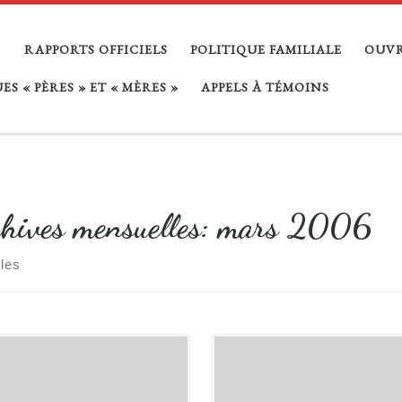
RAPPORTS OFFICIELS
POLITIQUE FAMILIALE
OUVR
S « PÈRES » ET « MÈRES »
APPELS À TÉMOINS
hives mensuelles:
mars 2006
cles
…
re se sent toujours désorienté par
Une femme devient mère en mettant
issance d’un bébé. Autant que la
simplement un enfant au monde : so
pourtant, il a un rôle primordial à
rôle, sa place et sa fonction découle