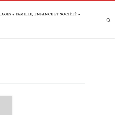
AGES « FAMILLE, ENFANCE ET SOCIÉTÉ »
Se
 tout
n
nt de