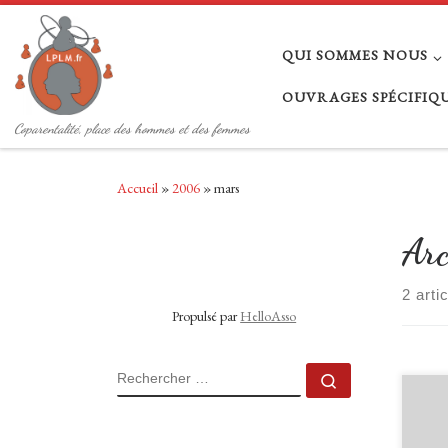
Passer au contenu
QUI SOMMES NOUS
OUVRAGES SPÉCIFIQUE
Coparentalité, place des hommes et des femmes
Accueil
»
2006
»
mars
Arc
2 arti
Propulsé par
HelloAsso
RECHERCHER
Rechercher 
Un pè
la na
mère 