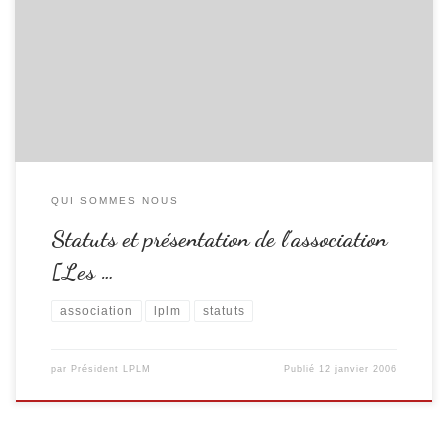
volontaires, hommes et femmes, bénévoles, réunis autour d’un projet
commun, qui rassemble les expériences, connaissances, compétences et
activités respectives de chacun et chacune… pour informer, dialoguer et
orienter les parents et les familles, dans le cadre de la promotion […]
QUI SOMMES NOUS
Statuts et présentation de l’association
[Les …
association
lplm
statuts
par
Président LPLM
Publié
12 janvier 2006