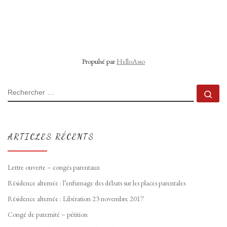
Propulsé par
HelloAsso
RECHERCHER
Rec
ARTICLES RÉCENTS
Lettre ouverte – congés parentaux
Résidence alternée : l’enfumage des débats sur les places parentales
Résidence alternée : Libération 23 novembre 2017
Congé de paternité – pétition