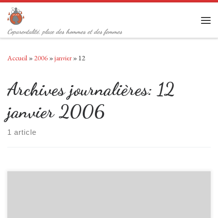
Passer au contenu
Men
Coparentalité, place des hommes et des femmes
Accueil
»
2006
»
janvier
»
12
Archives journalières:
12
janvier 2006
1 article
L’association [Les Papas = Les Mamans] est un groupement de parents